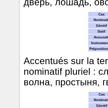
дверь, ло́шадь, о́во
Cas
Nominati
Génitif
Datif
Accusati
Instrumen
Prépositio
Accentués sur la te
nominatif pluriel : 
волна, простыня, гв
Cas
Nominati
Génitif