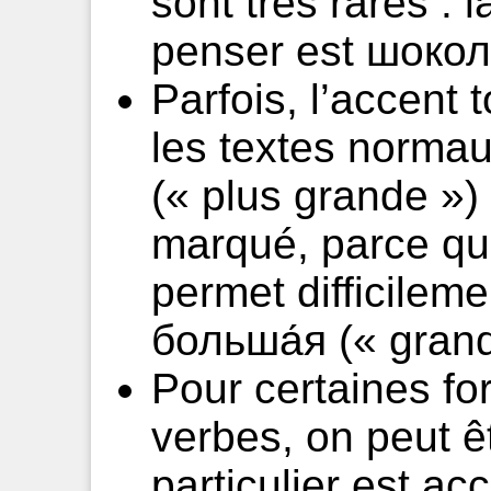
sont très rares : 
penser est шокола
Parfois, l’accent 
les textes normau
(« plus grande »)
marqué, parce que
permet difficileme
больша́я (« grand
Pour certaines fo
verbes, on peut ê
particulier est a