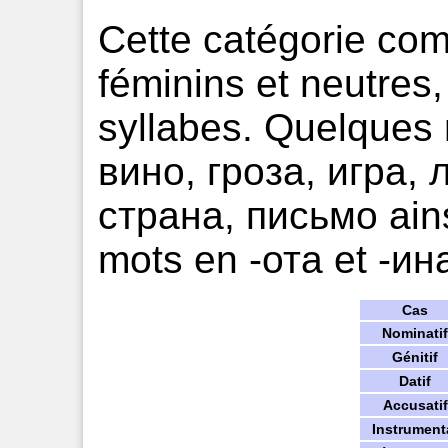
Cette catégorie co
féminins et neutres
syllabes. Quelques 
вино, гроза, игра, 
страна, письмо ain
mots en -ота et -ин
Cas
Nominatif
Génitif
Datif
Accusatif
Instrument