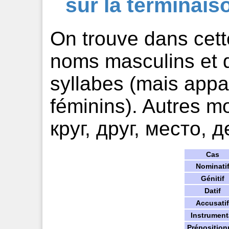
sur la terminaiso
On trouve dans cet
noms masculins et 
syllabes (mais ap
féminins). Autres mo
круг, друг, место, д
Cas
Nominati
Génitif
Datif
Accusatif
Instrument
Préposition