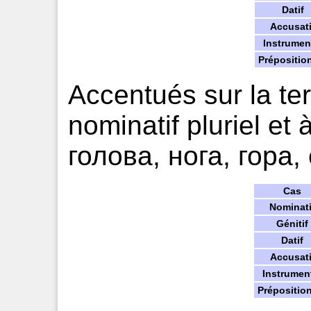
Datif
Accusati
Instrumen
Prépositio
Accentués sur la te
nominatif pluriel et à
голова, нога, гора,
Cas
Nominati
Génitif
Datif
Accusati
Instrumen
Prépositio