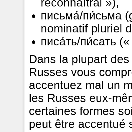
reconnaîtrai »),
письма́/пи́сьма (g
nominatif pluriel d
писа́ть/пи́сать (« 
Dans la plupart des
Russes vous compr
accentuez mal un mo
les Russes eux-mêm
certaines formes so
peut être accentué s