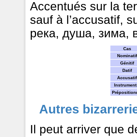
Accentués sur la te
sauf à l’accusatif, su
река, душа, зима, в
Cas
Nominati
Génitif
Datif
Accusatif
Instrument
Préposition
Autres bizarreri
Il peut arriver que 