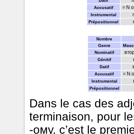
п
Datif
= N o
Accusatif
Instrumental
Prépositionnel
Nombre
Genre
Masc
втор
Nominatif
Génitif
Datif
= N 
Accusatif
Instrumental
Prépositionnel
Dans le cas des adj
terminaison, pour le
-ому, c’est le premi