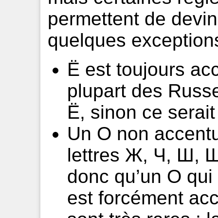
permettent de devine
quelques exceptions
Ё est toujours ac
plupart des Russe
Ё, sinon ce serait
Un O non accentu
lettres Ж, Ч, Ш, Щ
donc qu’un О qui 
est forcément ac