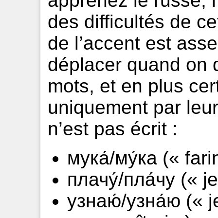
apprenez le russe, l
des difficultés de c
de l’accent est asse
déplacer quand on d
mots, et en plus cer
uniquement par leur
n’est pas écrit :
мука́/му́ка (« far
плачу́/пла́чу (« je
узнаю́/узна́ю (« j