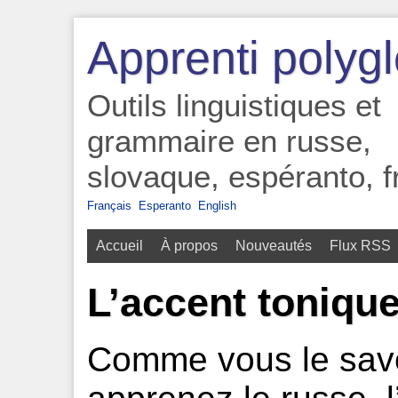
Apprenti polygl
Outils linguistiques et
grammaire en russe,
slovaque, espéranto, f
Français
Esperanto
English
Accueil
À propos
Nouveautés
Flux RSS
L’accent toniqu
Comme vous le save